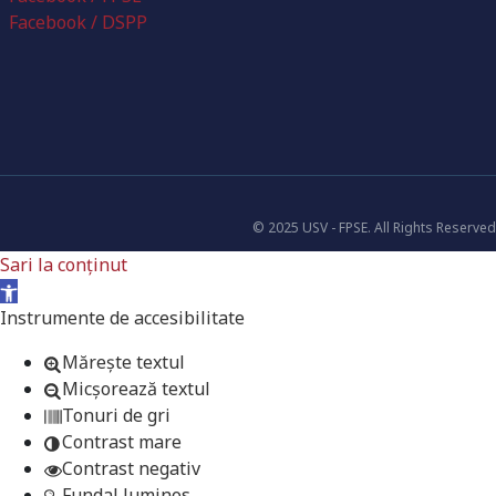
Facebook / DSPP
© 2025 USV - FPSE. All Rights Reserved
Sari la conținut
Deschide bara de unelte
Instrumente de accesibilitate
Mărește textul
Micșorează textul
Tonuri de gri
Contrast mare
Contrast negativ
Fundal luminos