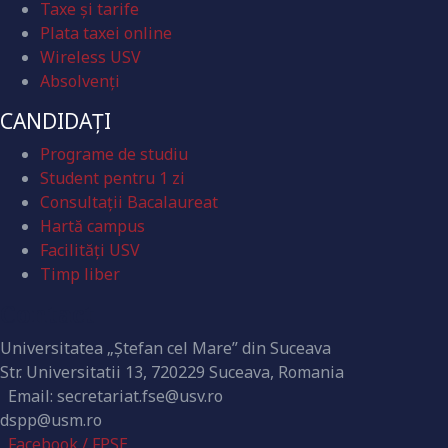
Taxe și tarife
Plata taxei online
Wireless USV
Absolvenţi
CANDIDAȚI
Programe de studiu
Student pentru 1 zi
Consultații Bacalaureat
Hartă campus
Facilități USV
Timp liber
Contact
Universitatea „Ștefan cel Mare” din Suceava
Str. Universitatii 13, 720229 Suceava, Romania
Email: secretariat.fse@usv.ro
dspp@usm.ro
Facebook / FPSE