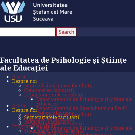
Facultatea de Psihologie și Științe
ale Educației
Acasă
Despre noi
Istoricul și misiunea facultății
Conducerea facultății
Departamentele facultății
Departamentul de Psihologie și Științe ale
Educației
Acasă
Departamentul de Specialitate cu Profil
Despre noi
Psihopedagogic
Istoricul și misiunea facultății
Secretariatele facultății
Conducerea facultății
Hotărâri și rapoarte
Departamentele facultății
Programe de studii
Departamentul de Psihologie și Științe ale
Studii universitare de licență
Educației