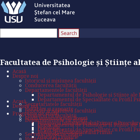
Facultatea de Psihologie și Științe a
Acasă
Despre noi
Istoricul și misiunea facultății
Conducerea facultății
Departamentele facultății
Departamentul de Psihologie și Științe ale 
Departamentul de Specialitate cu Profil P
Acasă
Secretariatele facultății
Despre noi
Hotărâri și rapoarte
Istoricul și misiunea facultății
Programe de studii
Conducerea facultății
Studii universitare de licență
Departamentele facultății
Pedagogia Învățământului Primar și Preșcolar (
Departamentul de Psihologie și Științe ale 
Psihologie
Departamentul de Specialitate cu Profil P
Pedagogia Învățământului Primar
Secretariatele facultății
Educație Timpurie
Hotărâri și rapoarte