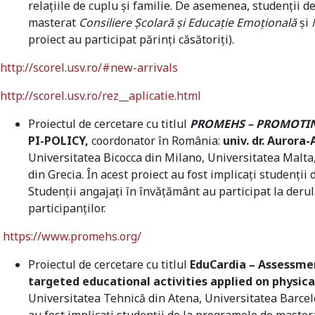
relațiile de cuplu și familie. De asemenea, studenții d
masterat
Consiliere Școlară și Educație Emoțională
și
proiect au participat părinți căsătoriți).
http://scorel.usv.ro/#new-arrivals
http://scorel.usv.ro/rez__aplicatie.html
Proiectul de cercetare cu titlul
PROMEHS – PROMOTIN
PI-POLICY,
coordonator în România:
univ. dr. Aurora
Universitatea Bicocca din Milano, Universitatea Malta,
din Grecia. În acest proiect au fost implicați studenți
Studenții angajați în învățământ au participat la der
participanților.
https://www.promehs.org/
Proiectul de cercetare cu titlul
EduCardia – Assessme
targeted educational activities applied on physica
Universitatea Tehnică din Atena, Universitatea Barcelo