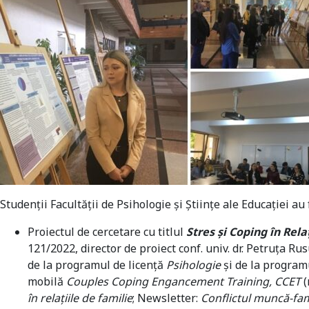
Studenţii Facultății de Psihologie și Științe ale Educației au
Proiectul de cercetare cu titlul
Stres și Coping în Rel
121/2022, director de proiect conf. univ. dr. Petruța R
de la programul de licență
Psihologie
și de la program
mobilă
Couples Coping Engancement Training, CCET
(
în relațiile de familie
; Newsletter:
Conflictul muncă-fam