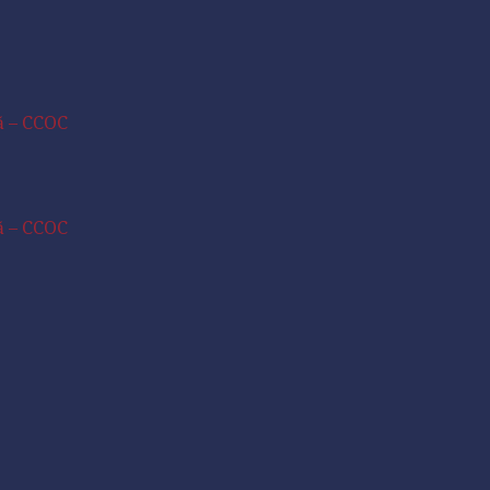
ră – CCOC
ră – CCOC