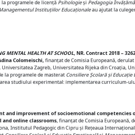
e la programele de licență
Psihologie
și
Pedagogia Învățămân
Managementul Instituțiilor Educaționale
au ajutat la culeger
G MENTAL HEALTH AT SCHOOL
, NR. Contract 2018 – 3262
-Adina Colomeischi,
finanțat de Comisia Europeană, derulat
 Universitatea Zagreb, Universitatea Rijeka din Croația, Un
i de la programele de masterat
Consiliere Școlară și Educație
ularea studiului experimental: implementarea curriculum-ulu
nt and improvement of socioemotional competencies of 
l and online
classrooms
, finanțat de Comisia Europeană, d
na, Institutul Pedagogic din Cipru și Rețeaua Internațională