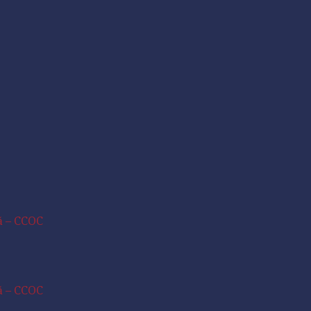
ră – CCOC
ră – CCOC