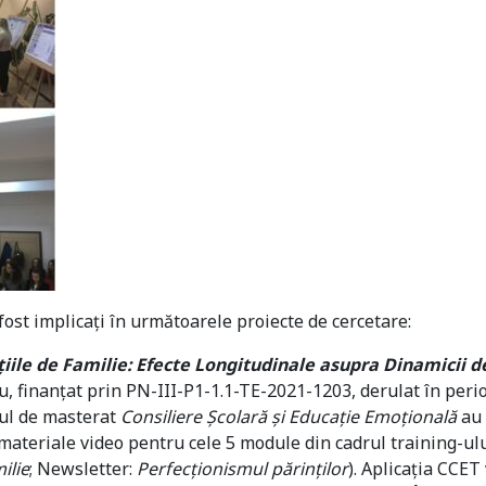
 fost implicați în următoarele proiecte de cercetare:
ațiile de Familie: Efecte Longitudinale asupra Dinamicii
usu, finanțat prin PN-III-P1-1.1-TE-2021-1203, derulat în pe
ul de masterat
Consiliere Școlară și Educație Emoțională
au 
materiale video pentru cele 5 module din cadrul training-ulu
ilie
; Newsletter:
Perfecționismul părinților
). Aplicația CCET