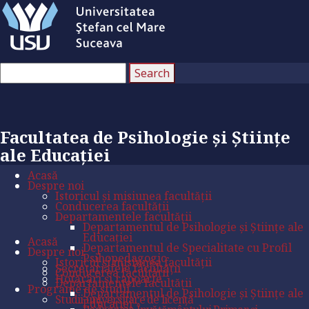
Facultatea de Psihologie și Științe
ale Educației
Acasă
Despre noi
Istoricul și misiunea facultății
Conducerea facultății
Departamentele facultății
Departamentul de Psihologie și Științe ale
Educației
Acasă
Departamentul de Specialitate cu Profil
Despre noi
Psihopedagogic
Istoricul și misiunea facultății
Secretariatele facultății
Conducerea facultății
Hotărâri și rapoarte
Departamentele facultății
Programe de studii
Departamentul de Psihologie și Științe ale
Studii universitare de licență
Educației