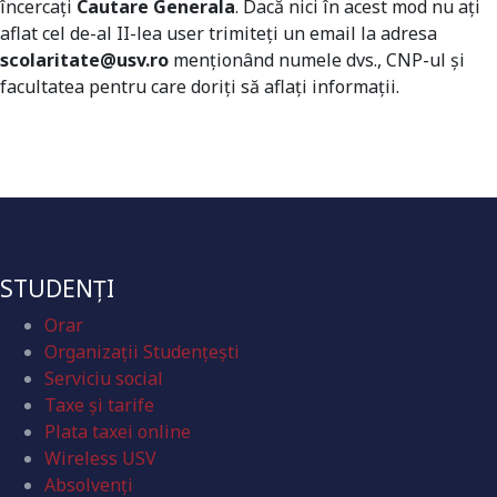
încercați
Cautare Generala
. Dacă nici în acest mod nu ați
aflat cel de-al II-lea user trimiteți un email la adresa
scolaritate@usv.ro
menționând numele dvs., CNP-ul și
facultatea pentru care doriți să aflați informații.
STUDENȚI
Orar
Organizaţii Studenţeşti
Serviciu social
Taxe și tarife
Plata taxei online
Wireless USV
Absolvenţi