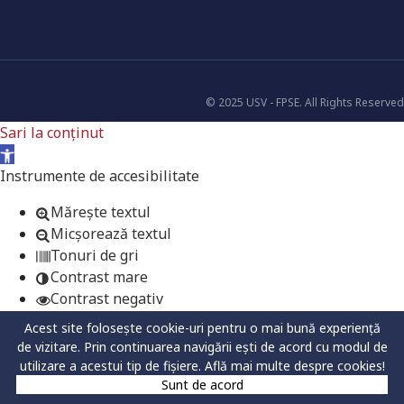
© 2025 USV - FPSE. All Rights Reserved
Sari la conținut
Deschide bara de unelte
Instrumente de accesibilitate
Mărește textul
Micșorează textul
Tonuri de gri
Contrast mare
Contrast negativ
Fundal luminos
Acest site folosește cookie-uri pentru o mai bună experiență
Legături subliniate
de vizitare. Prin continuarea navigării ești de acord cu modul de
Font lizibil
utilizare a acestui tip de fișiere.
Află mai multe despre cookies!
Resetează
Sunt de acord