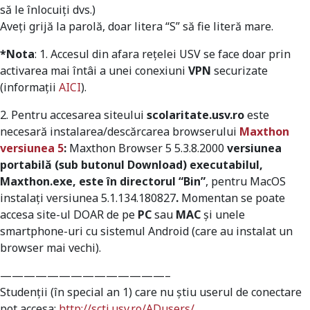
să le înlocuiți dvs.)
Aveți grijă la parolă, doar litera “S” să fie literă mare.
*Nota
: 1. Accesul din afara rețelei USV se face doar prin
activarea mai întâi a unei conexiuni
VPN
securizate
(informații
AICI
).
2. Pentru accesarea siteului
scolaritate.usv.ro
este
necesară instalarea/descărcarea browserului
Maxthon
versiunea 5
:
Maxthon Browser 5 5.3.8.2000
versiunea
portabilă (sub butonul Download) executabilul,
Maxthon.exe, este în directorul “Bin”
,
pentru MacOS
instalați versiunea 5.1.134.180827
.
Momentan se poate
accesa site-ul DOAR de pe
PC
sau
MAC
și unele
smartphone-uri cu sistemul Android (care au instalat un
browser mai vechi)
.
——————————————–
Studenții (în special an 1) care nu știu userul de conectare
pot accesa:
http://scti.usv.ro/ADusers/