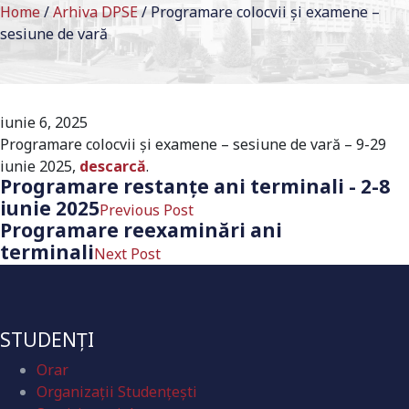
Home
/
Arhiva DPSE
/
Programare colocvii și examene –
sesiune de vară
iunie 6, 2025
Programare colocvii și examene – sesiune de vară – 9-29
iunie 2025,
descarcă
.
Programare restanţe ani terminali - 2-8
iunie 2025
Previous Post
Programare reexaminări ani
terminali
Next Post
STUDENȚI
Orar
Organizaţii Studenţeşti