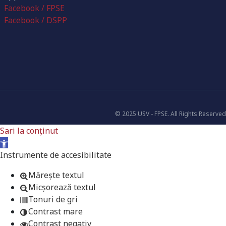
Facebook / FPSE
Facebook / DSPP
© 2025 USV - FPSE. All Rights Reserved
Sari la conținut
Deschide bara de unelte
Instrumente de accesibilitate
Mărește textul
Micșorează textul
Tonuri de gri
Contrast mare
Contrast negativ