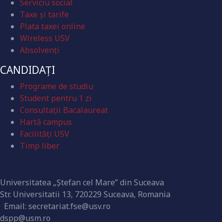
Serviciu social
Taxe și tarife
Plata taxei online
Wireless USV
Absolvenţi
CANDIDAȚI
Programe de studiu
Student pentru 1 zi
Consultații Bacalaureat
Hartă campus
Facilități USV
Timp liber
Contact
Universitatea „Ștefan cel Mare” din Suceava
Str. Universitatii 13, 720229 Suceava, Romania
Email: secretariat.fse@usv.ro
dspp@usm.ro