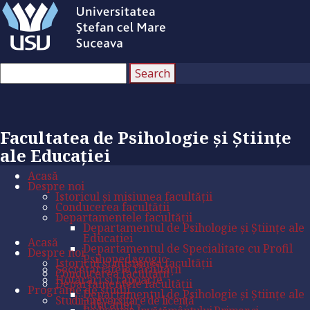
Facultatea de Psihologie și Științe
ale Educației
Acasă
Despre noi
Istoricul și misiunea facultății
Conducerea facultății
Departamentele facultății
Departamentul de Psihologie și Științe ale
Educației
Acasă
Departamentul de Specialitate cu Profil
Despre noi
Psihopedagogic
Istoricul și misiunea facultății
Secretariatele facultății
Conducerea facultății
Hotărâri și rapoarte
Departamentele facultății
Programe de studii
Departamentul de Psihologie și Științe ale
Studii universitare de licență
Educației