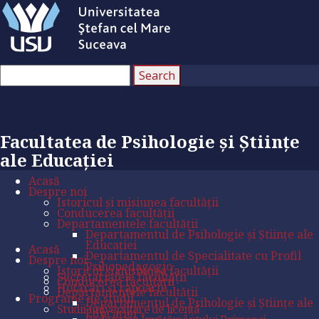
Facultatea de Psihologie și Științe
ale Educației
Acasă
Despre noi
Istoricul și misiunea facultății
Conducerea facultății
Departamentele facultății
Departamentul de Psihologie și Științe ale
Educației
Acasă
Departamentul de Specialitate cu Profil
Despre noi
Psihopedagogic
Istoricul și misiunea facultății
Secretariatele facultății
Conducerea facultății
Hotărâri și rapoarte
Departamentele facultății
Programe de studii
Departamentul de Psihologie și Științe ale
Studii universitare de licență
Educației