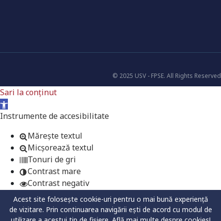
© 2025 USV - FPSE. All Rights Reserved
Sari la conținut
Deschide bara de unelte
Instrumente de accesibilitate
Mărește textul
Micșorează textul
Tonuri de gri
Contrast mare
Contrast negativ
Fundal luminos
Acest site folosește cookie-uri pentru o mai bună experiență
Legături subliniate
de vizitare. Prin continuarea navigării ești de acord cu modul de
Font lizibil
utilizare a acestui tip de fișiere.
Află mai multe despre cookies!