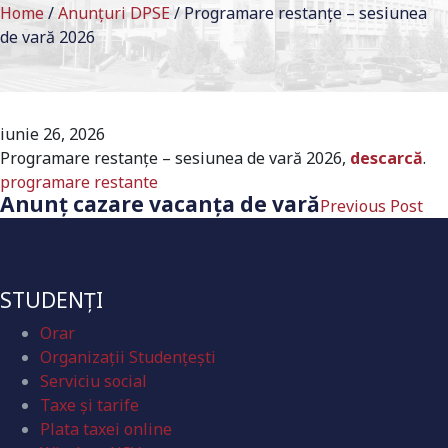
Home
/
Anunțuri DPSE
/
Programare restanțe – sesiunea
de vară 2026
iunie 26, 2026
Programare restanțe – sesiunea de vară 2026,
descarcă
.
programare
restante
Anunț cazare vacanța de vară
Previous Post
STUDENȚI
Orar
Organizaţii Studenţeşti
Serviciu social
Taxe și tarife
Plata taxei online