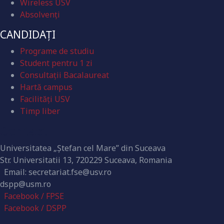
Wireless USV
Absolvenţi
CANDIDAȚI
Programe de studiu
Student pentru 1 zi
Consultații Bacalaureat
Hartă campus
Facilități USV
Timp liber
Contact
Universitatea „Ștefan cel Mare” din Suceava
Str. Universitatii 13, 720229 Suceava, Romania
Email: secretariat.fse@usv.ro
dspp@usm.ro
Facebook / FPSE
Facebook / DSPP